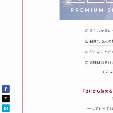
☑️ スキルを身
☑️ 副業で収入
☑️ どんなこと
☑️ 興味はある
そん
『ゼロから始める
一つでも当て