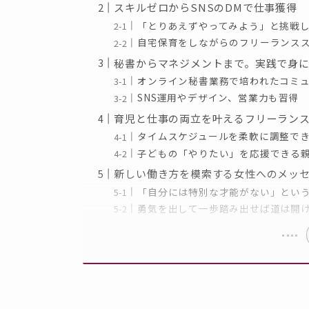
スキルゼロからSNSのDMで仕事獲得
「とりあえずやってみよう」と挑戦
自宅保育をしながらのフリーランス
秘書からマネジメントまで。実践で身
オンライン秘書業務で培われたコミ
SNS運用やデザイン、営業力も習得
育児と仕事の両立を叶えるフリーラン
タイムスケジュールを柔軟に調整で
子どもの「やりたい」を応援できる
新しい働き方を模索する女性へのメッ
「自分には特別な才能がない」とい
勇気を出して一歩踏み出せば道は開