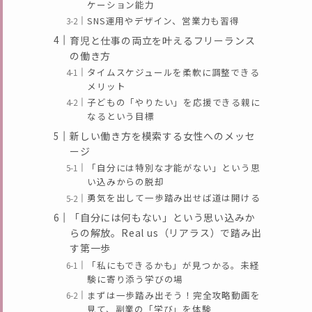
ケーション能力
SNS運用やデザイン、営業力も習得
育児と仕事の両立を叶えるフリーランス
の働き方
タイムスケジュールを柔軟に調整できる
メリット
子どもの「やりたい」を応援できる親に
なるという目標
新しい働き方を模索する女性へのメッセ
ージ
「自分には特別な才能がない」という思
い込みからの脱却
勇気を出して一歩踏み出せば道は開ける
「自分には何もない」という思い込みか
らの解放。Real us（リアラス）で踏み出
す第一歩
「私にもできるかも」が見つかる。未経
験に寄り添う学びの場
まずは一歩踏み出そう！完全攻略動画を
見て、副業の「学び」を体験