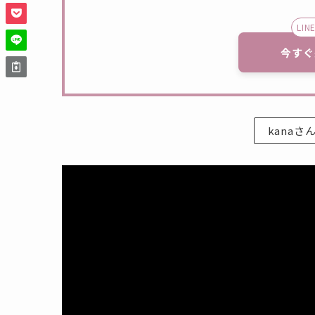
LI
今すぐ
kana