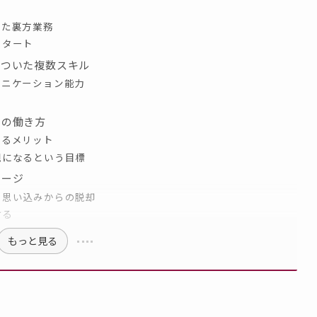
した裏方業務
スタート
についた複数スキル
ュニケーション能力
スの働き方
きるメリット
親になるという目標
セージ
う思い込みからの脱却
ける
もっと見る