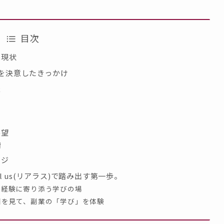
目次
の現状
びを決意したきっかけ
夫
展望
標
ージ
 us(リアラス)で踏み出す第一歩。
未経験に寄り添う学びの場
画を見て、副業の「学び」を体験